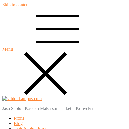
Skip to content
Menu
Jasa Sablon Kaos di Makassar – Jaket – Konveksi
Profil
Blog
Jenis Sablon Kaos