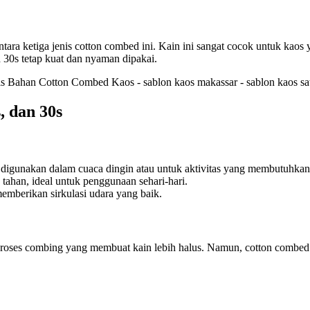
antara ketiga jenis cotton combed ini. Kain ini sangat cocok untuk kao
 30s tetap kuat dan nyaman dipakai.
, dan 30s
g digunakan dalam cuaca dingin atau untuk aktivitas yang membutuhkan
ahan, ideal untuk penggunaan sehari-hari.
memberikan sirkulasi udara yang baik.
oses combing yang membuat kain lebih halus. Namun, cotton combed 