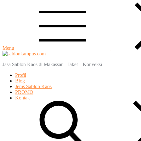
Skip
to
content
Menu
Jasa Sablon Kaos di Makassar – Jaket – Konveksi
Profil
Blog
Jenis Sablon Kaos
PROMO
Kontak