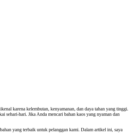
 dikenal karena kelembutan, kenyamanan, dan daya tahan yang tinggi.
ai sehari-hari. Jika Anda mencari bahan kaos yang nyaman dan
 bahan yang terbaik untuk pelanggan kami. Dalam artikel ini, saya