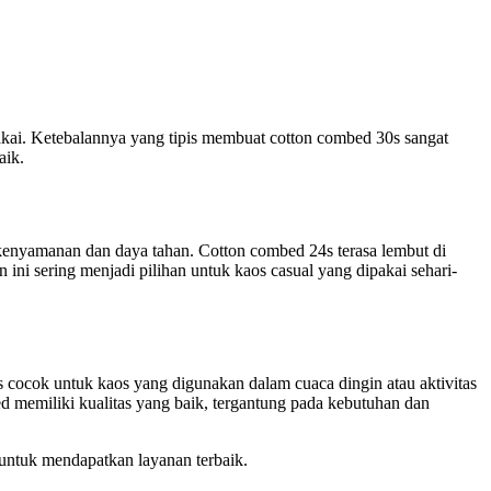
ipakai. Ketebalannya yang tipis membuat cotton combed 30s sangat
aik.
kenyamanan dan daya tahan. Cotton combed 24s terasa lembut di
 ini sering menjadi pilihan untuk kaos casual yang dipakai sehari-
cocok untuk kaos yang digunakan dalam cuaca dingin atau aktivitas
d memiliki kualitas yang baik, tergantung pada kebutuhan dan
untuk mendapatkan layanan terbaik.