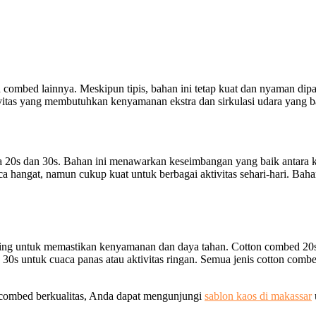
ton combed lainnya. Meskipun tipis, bahan ini tetap kuat dan nyaman d
vitas yang membutuhkan kenyamanan ekstra dan sirkulasi udara yang b
ra 20s dan 30s. Bahan ini menawarkan keseimbangan yang baik antara 
a hangat, namun cukup kuat untuk berbagai aktivitas sehari-hari. Bahan
ting untuk memastikan kenyamanan dan daya tahan. Cotton combed 20s 
0s untuk cuaca panas atau aktivitas ringan. Semua jenis cotton combe
 combed berkualitas, Anda dapat mengunjungi
sablon kaos di makassar