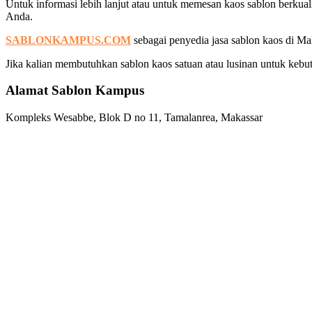
Untuk informasi lebih lanjut atau untuk memesan kaos sablon berkual
Anda.
SABLONKAMPUS.COM
sebagai penyedia jasa sablon kaos di Ma
Jika kalian membutuhkan sablon kaos satuan atau lusinan untuk kebut
Alamat Sablon Kampus
Kompleks Wesabbe, Blok D no 11, Tamalanrea, Makassar