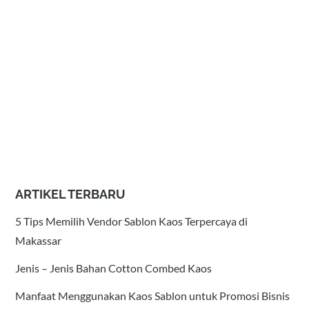
ARTIKEL TERBARU
5 Tips Memilih Vendor Sablon Kaos Terpercaya di
Makassar
Jenis – Jenis Bahan Cotton Combed Kaos
Manfaat Menggunakan Kaos Sablon untuk Promosi Bisnis