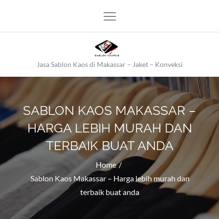
Skip
to
content
Jasa Sablon Kaos di Makassar – Jaket – Konveksi
SABLON KAOS MAKASSAR –
HARGA LEBIH MURAH DAN
TERBAIK BUAT ANDA
Home
Sablon Kaos Makassar – Harga lebih murah dan
terbaik buat anda