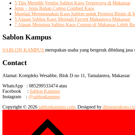
5 Tips Memilih Vendor Sablon Kaos Terpercaya di Makassar
Jenis – Jenis Bahan Cotton Combed Kaos
Manfaat Menggunakan Kaos Sablon untuk Promosi Bisnis di 
5 Alasan Sablon Kaos Menjadi Favorit Mahasiswa Makassar
7 Alasan Mengapa Sablon Kaos Custom di Makassar Lebih Ba
Sablon Kampus
SABLON KAMPUS
merupakan usaha yang bergerak dibidang jasa s
Contact
Alamat: Kompleks Wesabbe, Blok D no 11, Tamalanrea, Makassar
WhatsApp : 085299533474 atau
Facebook :
Sablon Kampus
Instagram :
@sablonkampus
Copyright © 2026
sablonkampus.com
. Designed by
dimasprakoso.c