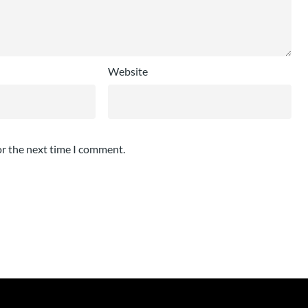
Website
or the next time I comment.