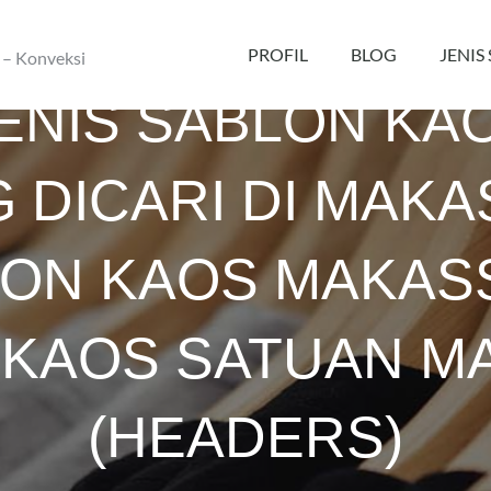
PROFIL
BLOG
JENIS
 – Konveksi
JENIS SABLON KA
G DICARI DI MAKA
ON KAOS MAKAS
 KAOS SATUAN M
(HEADERS)