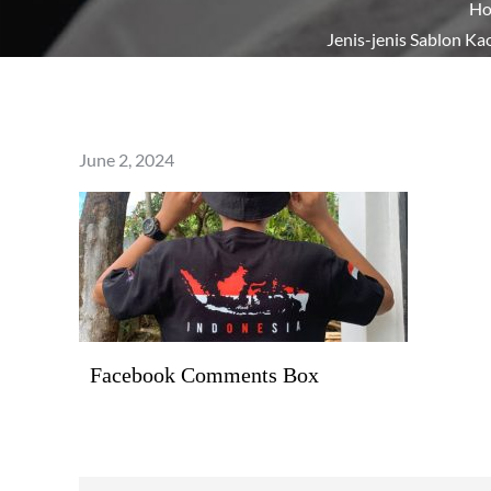
H
Jenis-jenis Sablon Ka
Posted
June 2, 2024
on
Facebook Comments Box