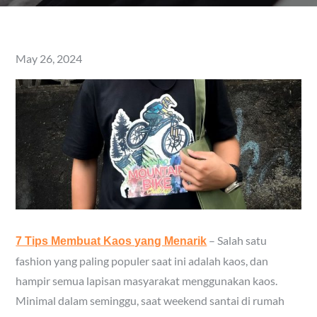
Posted
May 26, 2024
on
– Salah satu
7 Tips Membuat Kaos yang Menarik
fashion yang paling populer saat ini adalah kaos, dan
hampir semua lapisan masyarakat menggunakan kaos.
Minimal dalam seminggu, saat weekend santai di rumah