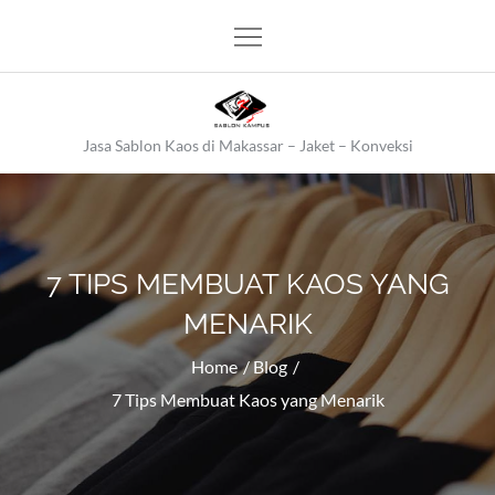
Skip
to
content
Jasa Sablon Kaos di Makassar – Jaket – Konveksi
7 TIPS MEMBUAT KAOS YANG
MENARIK
Home
Blog
7 Tips Membuat Kaos yang Menarik