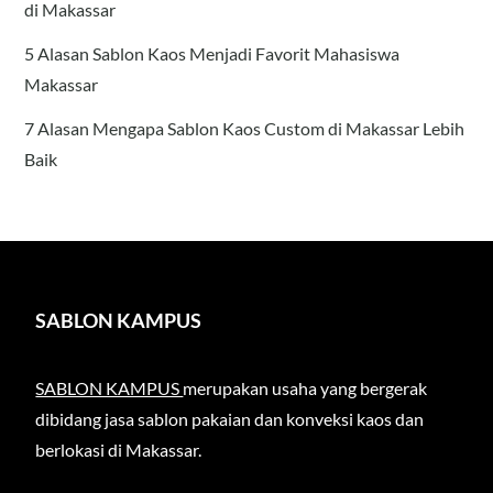
di Makassar
5 Alasan Sablon Kaos Menjadi Favorit Mahasiswa
Makassar
7 Alasan Mengapa Sablon Kaos Custom di Makassar Lebih
Baik
SABLON KAMPUS
SABLON KAMPUS
merupakan usaha yang bergerak
dibidang jasa sablon pakaian dan konveksi kaos dan
berlokasi di Makassar.