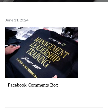
Mahasiswa-Makassar-sablon-kaos-makassar-
sablon-kaos-satuan-makassar-2-2
Posted
June 11, 2024
on
Facebook Comments Box