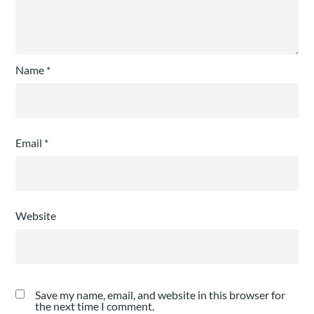
Name
*
Email
*
Website
Save my name, email, and website in this browser for
the next time I comment.